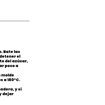
. Bate las 
detener el 
to del azúcar, 
ar poco a 
 molde 
s a 180ºC.
adera, y si 
y dejar 