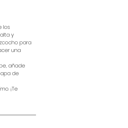
 los 
lta y 
izcocho para 
acer una 
be, añade 
capa de 
mo. ¡Te 