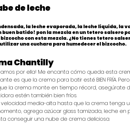
abe de leche
densada, la leche evaporada, la leche líquida, la vai
un buen batido! pon la mezcla en un tetero salsero pa
 bizcocho con esta mezcla. ¿No tienes tetero salse
utilizar una cuchara para humedecer el bizcocho.
ema Chantilly
 ¡vamos por ella! Me encanta cómo queda esta cre
ante es que la crema para batir esté BIEN FRÍA. Pero
que la crema monte en tiempo récord, asegúrate de
idora estén también bien fríos.
sa velocidad media-alta hasta que la crema tenga 
mento, agrega azúcar glass tamizada, leche en polv
ta conseguir una nube de crema deliciosa.