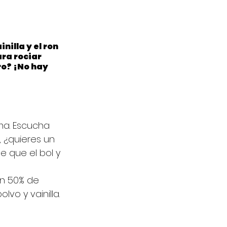
nilla y el ron 
ra rociar 
ro? ¡No hay 
ma. Escucha 
, ¿quieres un 
 que el bol y 
un 50% de 
o y vainilla. 