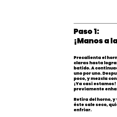
Paso 1: 
¡Manos a la
Precalienta el horn
claras hasta lograr
batido. A continuac
uno por uno. Despu
poco, y mezcla co
¡Ya casi estamos! 
previamente enhari
Retira del horno, y
éste sale seco, qui
enfriar.