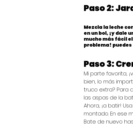
Paso 2: Jar
Mezcla la leche con
en un bol, ¡y dale 
mucho más fácil el
problema! puedes 
Paso 3: Cr
Mi parte favorita,
bien, lo más import
truco extra? Para 
las aspas de la bat
Ahora, ¡a batir! U
montado. En ese mo
Bate de nuevo has