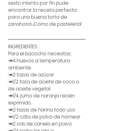
sexto intento por fin pude 
encontrar la receta perfecta 
para una buena torta de 
zanahoria ¡Como de pastelería! 
INGREDIENTES :
Para el bizcocho necesitas:
🥕4 huevos a temperatura 
ambiente
🥕2 tazas de azúcar 
🥕1/2 taza de aceite de coco o 
de aceite vegetal
🥕1/4 zumo de naranja recién 
exprimido.
🥕2 tazas de harina todo uso
🥕1/2 cdta de polvo de hornear 
🥕2 cds de canela en polvo 
🥕1/4 leche liquida a 