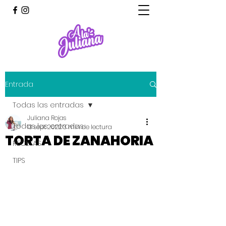
Entrada
Todas las entradas
Juliana Rojas
Todas las entradas
13 sept 2022
3 min de lectura
TORTA DE ZANAHORIA
RECETAS
TIPS