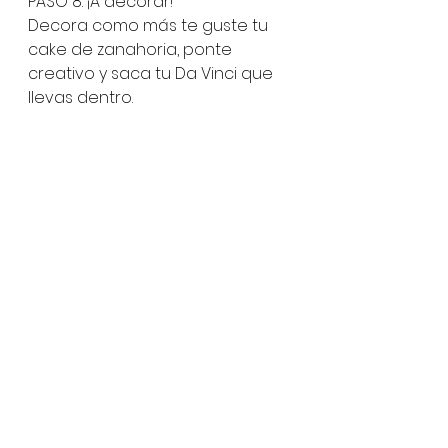
PASO 8: ¡A decorar! 
Decora como más te guste tu 
cake de zanahoria, ponte 
creativo y saca tu Da Vinci que 
llevas dentro. 
Ahora sí tu torta de zanahoria 
#Muyalajuliana
 estará lista para 
disfrutar. 
receta
torta de zanahoria
carrot cake
RECETAS
Ver todo