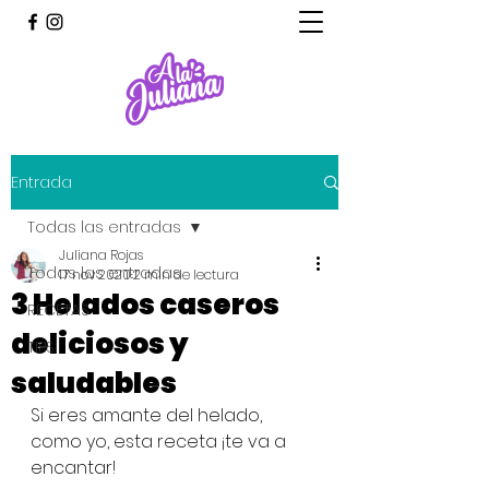
Entrada
Todas las entradas
Juliana Rojas
Todas las entradas
17 nov 2020
2 min de lectura
3 Helados caseros
RECETAS
deliciosos y
TIPS
saludables
Si eres amante del helado, 
como yo, esta receta ¡te va a 
encantar!