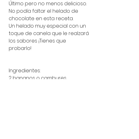
Último pero no menos delicioso. 
No podía faltar el helado de 
chocolate en esta receta. 
Un helado muy especial con un 
toque de canela que le realzará 
los sabores ¡Tienes que 
probarlo! 
Ingredientes: 
2 bananos o cambures 
medianos congelados
1 cda de Cacao s/azúcar 
1 cdta de canela en polvo
40 ml de Leche descremada o 
almendras
Procesa como los helados 